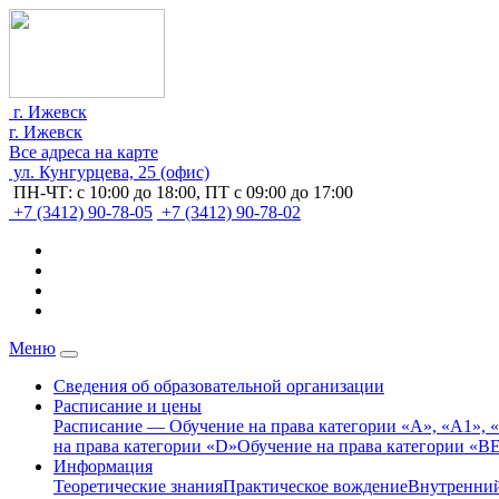
г. Ижевск
г. Ижевск
Все адреса на карте
ул. Кунгурцева, 25 (офис)
ПН-ЧТ: с 10:00 до 18:00, ПТ с 09:00 до 17:00
+7 (3412) 90-78-05
+7 (3412) 90-78-02
Меню
Сведения об образовательной организации
Расписание и цены
Расписание — Обучение на права категории «A», «A1», 
на права категории «D»
Обучение на права категории «B
Информация
Теоретические знания
Практическое вождение
Внутренний