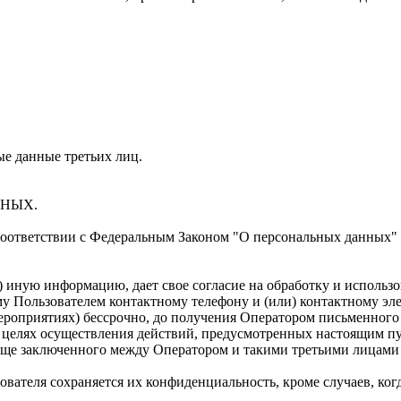
ые данные третьих лиц.
ННЫХ.
 соответствии с Федеральным Законом "О персональных данных"
ли) иную информацию, дает свое согласие на обработку и испол
му Пользователем контактному телефону и (или) контактному эл
ероприятиях) бессрочно, до получения Оператором письменного 
у, в целях осуществления действий, предусмотренных настоящим
ще заключенного между Оператором и такими третьими лицами 
вателя сохраняется их конфиденциальность, кроме случаев, ко