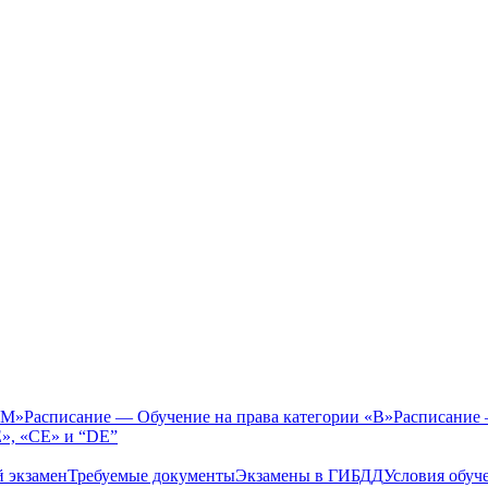
«M»
Расписание — Обучение на права категории «B»
Расписание 
E», «CE» и “DЕ”
 экзамен
Требуемые документы
Экзамены в ГИБДД
Условия обуч