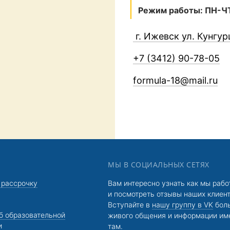
Режим работы: ПН-ЧТ 
г. Ижевск ул. Кунгур
+7 (3412) 90-78-05
formula-18@mail.ru
МЫ В СОЦИАЛЬНЫХ СЕТЯХ
 рассрочку
Вам интересно узнать как мы раб
и посмотреть отзывы наших клиен
Вступайте в
нашу группу в VK
бол
б образовательной
живого общения и информации им
и
там.